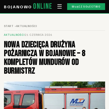
ONLINE
☰
BOJANOWO
WŁĄCZ SOŁECTWO
START
AKTUALNOŚCI
AKTUALNOŚCI
21 CZERWCA 2026
Nowa Dziecięca Drużyna
Pożarnicza w Bojanowie – 8
kompletów mundurów od
burmistrz