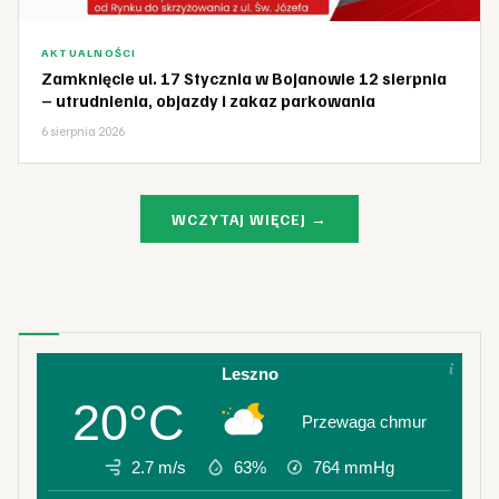
AKTUALNOŚCI
Zamknięcie ul. 17 Stycznia w Bojanowie 12 sierpnia
– utrudnienia, objazdy i zakaz parkowania
6 sierpnia 2026
WCZYTAJ WIĘCEJ →
Leszno
20°C
Przewaga chmur
2.7 m/s
63%
764
mmHg