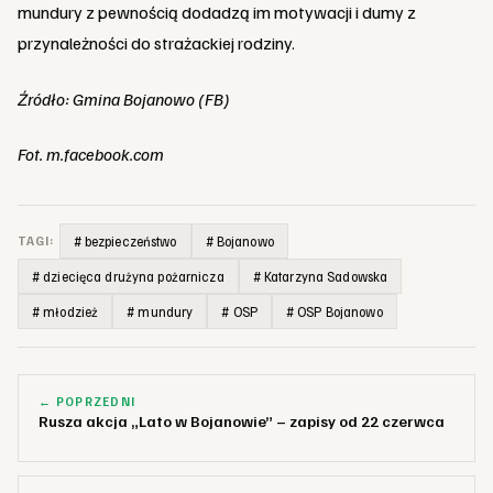
mundury z pewnością dodadzą im motywacji i dumy z
przynależności do strażackiej rodziny.
Źródło:
Gmina Bojanowo (FB)
Fot.
m.facebook.com
# bezpieczeństwo
# Bojanowo
TAGI:
# dziecięca drużyna pożarnicza
# Katarzyna Sadowska
# młodzież
# mundury
# OSP
# OSP Bojanowo
← POPRZEDNI
Rusza akcja „Lato w Bojanowie” – zapisy od 22 czerwca