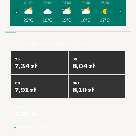
01:00
02:00
03:00
04:00
05:00
06:00
‹
›
20°C
19°C
19°C
18°C
17°C
17°C
Ceny paliw w Gminie Bojanowo
95
98
7,34 zł
8,04 zł
ON
ON+
7,91 zł
8,10 zł
LPG
2,90 zł
Aktualizacja: 06.08.2026, 21:12