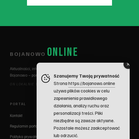
ONLINE
BOJANOWO
Aktualności, informacje, ogłoszenia z Gminy
Bojanowo – portal mieszkańców
Szanujemy Twoją prywatność
Strona
https://bojanowo.online
ON LOKALNIE BARDZO. ON JEST ZAWSZE ONLINE
używa plików cookies w celu
zapewnienia prawidłowego
PORTAL
działania, analizy ruchu oraz
personalizacji treści. Pliki
Kontakt
niezbędne są zawsze aktywne.
Regulamin portalu
Pozostałe możesz zaakceptować
lub odrzucić.
Polityka prywatności